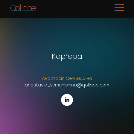
Кар’єра
Анастасія Семчишина
anastasia_semchishina@qollabe.com